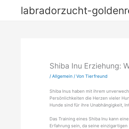
Zum
labradorzucht-goldenre
Inhalt
springen
Shiba Inu Erziehung: 
/
Allgemein
/ Von
Tierfreund
Shiba Inus haben mit ihrem unverwec
Persönlichkeiten die Herzen vieler Hu
Hunde sind für ihre Unabhängigkeit, In
Das Training eines Shiba Inu kann ein
Erfahrung sein, da seine einzigartige