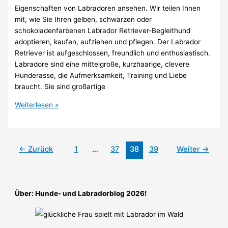
Eigenschaften von Labradoren ansehen. Wir teilen Ihnen
mit, wie Sie Ihren gelben, schwarzen oder
schokoladenfarbenen Labrador Retriever-Begleithund
adoptieren, kaufen, aufziehen und pflegen. Der Labrador
Retriever ist aufgeschlossen, freundlich und enthusiastisch.
Labradore sind eine mittelgroße, kurzhaarige, clevere
Hunderasse, die Aufmerksamkeit, Training und Liebe
braucht. Sie sind großartige
Labrador
Weiterlesen »
was
muss
ich
←
Zurück
1
…
37
38
39
Weiter
→
wissen
Über: Hunde- und Labradorblog 2026!