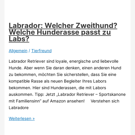
Labrador
Mix
passt
zu
Labrador: Welcher Zweithund?
mir?
Welche Hunderasse passt zu
Labs?
Allgemein
/
Tierfreund
Labrador Retriever sind loyale, energische und liebevolle
Hunde. Aber wenn Sie daran denken, einen anderen Hund
zu bekommen, möchten Sie sicherstellen, dass Sie eine
kompatible Rasse als neuen Begleiter Ihres Labors
bekommen. Hier sind Hunderassen, die mit Labors
auskommen. Tipp: Jetzt „Labrador Retriever – Sportskanone
mit Familiensinn” auf Amazon ansehen! Verstehen sich
Labradore
Labrador:
Weiterlesen »
Welcher
Zweithund?