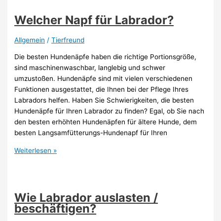
Welche
Hunderasse
Welcher Napf für Labrador?
passt
zu
Allgemein
/
Tierfreund
Labs?
Die besten Hundenäpfe haben die richtige Portionsgröße,
sind maschinenwaschbar, langlebig und schwer
umzustoßen. Hundenäpfe sind mit vielen verschiedenen
Funktionen ausgestattet, die Ihnen bei der Pflege Ihres
Labradors helfen. Haben Sie Schwierigkeiten, die besten
Hundenäpfe für Ihren Labrador zu finden? Egal, ob Sie nach
den besten erhöhten Hundenäpfen für ältere Hunde, dem
besten Langsamfütterungs-Hundenapf für Ihren
Welcher
Weiterlesen »
Napf
für
Labrador?
Wie Labrador auslasten /
beschäftigen?