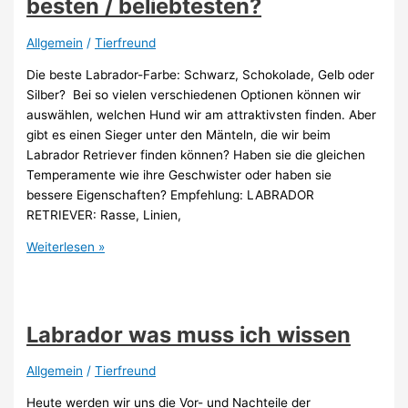
besten / beliebtesten?
Allgemein
/
Tierfreund
Die beste Labrador-Farbe: Schwarz, Schokolade, Gelb oder
Silber? Bei so vielen verschiedenen Optionen können wir
auswählen, welchen Hund wir am attraktivsten finden. Aber
gibt es einen Sieger unter den Mänteln, die wir beim
Labrador Retriever finden können? Haben sie die gleichen
Temperamente wie ihre Geschwister oder haben sie
bessere Eigenschaften? Empfehlung: LABRADOR
RETRIEVER: Rasse, Linien,
Welche
Weiterlesen »
Labrador
Farbe
ist
am
Labrador was muss ich wissen
besten
/
Allgemein
/
Tierfreund
beliebtesten?
Heute werden wir uns die Vor- und Nachteile der