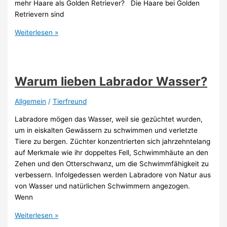
mehr Haare als Golden Retriever? Die Haare bei Golden
Retrievern sind
Wer
Weiterlesen »
haart
mehr
Labrador
oder
Warum lieben Labrador Wasser?
Golden
Retriever?
Allgemein
/
Tierfreund
Labradore mögen das Wasser, weil sie gezüchtet wurden,
um in eiskalten Gewässern zu schwimmen und verletzte
Tiere zu bergen. Züchter konzentrierten sich jahrzehntelang
auf Merkmale wie ihr doppeltes Fell, Schwimmhäute an den
Zehen und den Otterschwanz, um die Schwimmfähigkeit zu
verbessern. Infolgedessen werden Labradore von Natur aus
von Wasser und natürlichen Schwimmern angezogen.
Wenn
Warum
Weiterlesen »
lieben