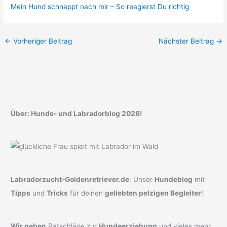
Mein Hund schnappt nach mir – So reagierst Du richtig
←
Vorheriger Beitrag
Nächster Beitrag
→
Über: Hunde- und Labradorblog 2026!
Labradorzucht-Goldenretriever.de
: Unser
Hundeblog
mit
Tipps
und
Tricks
für deinen
geliebten pelzigen Begleiter
!
Wir geben
Ratschläge zur
Hundeerziehung
und vieles mehr.